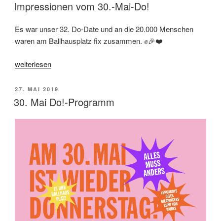
AM
Impressionen vom 30.-Mai-Do!
Es war unser 32. Do-Date und an die 20.000 Menschen
waren am Ballhausplatz fix zusammen. ✊🎉❤️
„Impressionen
weiterlesen
vom
30.-
VERÖFFENTLICHT
27. MAI 2019
Mai-
AM
30. Mai Do!-Programm
Do!“