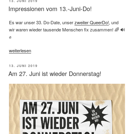
VERÖFFENTLICHT
13. JUNI 2019
Donnerstagsdemo“
AM
Impressionen vom 13.-Juni-Do!
Es war unser 33. Do-Date, unser
zweiter QueerDo!
, und
wir waren wieder tausende Menschen fix zusammen! 🌈 🔊
✊
„Impressionen
weiterlesen
vom
13.-
VERÖFFENTLICHT
13. JUNI 2019
Juni-
AM
Am 27. Juni ist wieder Donnerstag!
Do!“