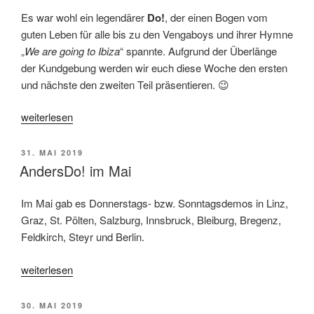
Es war wohl ein legendärer
Do!
, der einen Bogen vom
guten Leben für alle bis zu den Vengaboys und ihrer Hymne
„
We are going to Ibiza
“ spannte. Aufgrund der Überlänge
der Kundgebung werden wir euch diese Woche den ersten
und nächste den zweiten Teil präsentieren. 😉
„Do!Cast
weiterlesen
der
32.
VERÖFFENTLICHT
31. MAI 2019
Donnerstagsdemo“
AM
AndersDo! im Mai
Im Mai gab es Donnerstags- bzw. Sonntagsdemos in Linz,
Graz, St. Pölten, Salzburg, Innsbruck, Bleiburg, Bregenz,
Feldkirch, Steyr und Berlin.
„AndersDo!
weiterlesen
im
Mai“
VERÖFFENTLICHT
30. MAI 2019