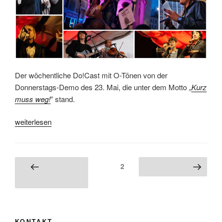
Der wöchentliche Do!Cast mit O-Tönen von der
Donnerstags-Demo des 23. Mai, die unter dem Motto „
Kurz
muss weg!
” stand.
„Do!Cast
weiterlesen
der
31.
Donnerstagsdemo“
Seitennummerierung
Seite
2
Vorherige
Nächste Seite
der
Seite
Beiträge
KONTAKT