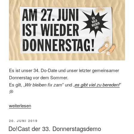
Es ist unser 34. Do-Date und unser letzter gemeinsamer
Donnerstag vor dem Sommer.
Es gilt, „
Wir bleiben fix zam
” und „
es gibt viel zu bereden!
”
💭
„27.
weiterlesen
Juni
Do!-
VERÖFFENTLICHT
20. JUNI 2019
Programm“
AM
Do!Cast der 33. Donnerstagsdemo