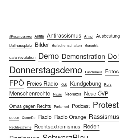
Antirassismus
Ausbeutung
Antifa
Armut
#Kurzmussweg
Bilder
Ballhausplatz
Burschenschaften
Burschis
Demo
Do!
Demonstration
care revolution
Donnerstagsdemo
Fotos
Faschismus
FPÖ
Freies Radio
Kundgebung
Kurz
Kickl
Menschenrechte
Neue ÖVP
Neonazis
Nazis
Protest
Podcast
Omas gegen Rechts
Parlament
Rassismus
Radio
Radio Orange
queer
QueerDo
Reden
Rechtsextremismus
Rechtsextreme
SchwarzBlau
Regierung