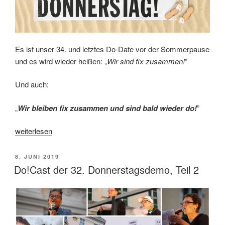
Es ist unser 34. und letztes Do-Date vor der Sommerpause
und es wird wieder heißen: „
Wir sind fix zusammen!
”
Und auch:
„
Wir bleiben fix zusammen und sind bald wieder do!
”
„Am
weiterlesen
27.
Juni
VERÖFFENTLICHT
8. JUNI 2019
ist
AM
Do!Cast der 32. Donnerstagsdemo, Teil 2
wieder
Donnerstag!“