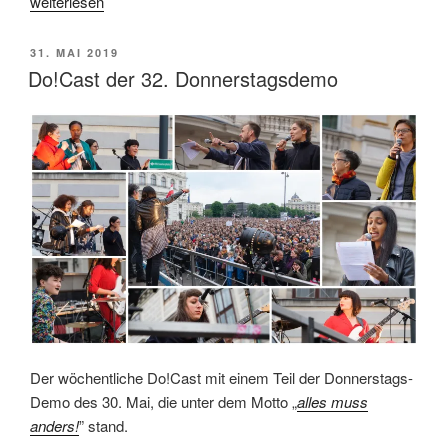
„Do!Cast
weiterlesen
der
32.
VERÖFFENTLICHT
31. MAI 2019
Donnerstagsdemo,
AM
Do!Cast der 32. Donnerstagsdemo
Teil
2“
Der wöchentliche Do!Cast mit einem Teil der Donnerstags-
Demo des 30. Mai, die unter dem Motto „
alles muss
anders!
” stand.