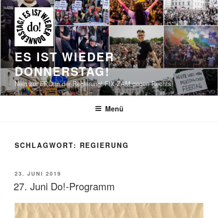
Zum
Inhalt
springen
ES IST WIEDER
DONNERSTAG!
Nein zur FPÖ in der Regierung! FIX ZAM gegen Rechts!
Menü
SCHLAGWORT:
REGIERUNG
VERÖFFENTLICHT
23. JUNI 2019
AM
27. Juni Do!-Programm