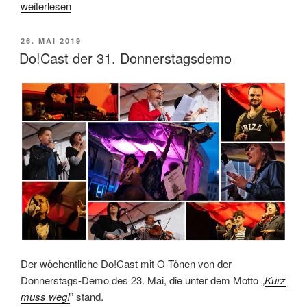
„Impressionen
weiterlesen
vom
30.-
VERÖFFENTLICHT
26. MAI 2019
Mai-
AM
Do!Cast der 31. Donnerstagsdemo
Do!“
Der wöchentliche Do!Cast mit O-Tönen von der
Donnerstags-Demo des 23. Mai, die unter dem Motto „
Kurz
muss weg!
” stand.