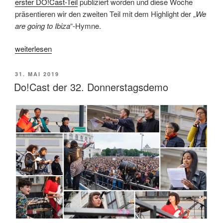
erster DO!Cast-Teil
publiziert worden und diese Woche
präsentieren wir den zweiten Teil mit dem Highlight der „
We
are going to Ibiza
“-Hymne.
„Do!Cast
weiterlesen
der
32.
VERÖFFENTLICHT
31. MAI 2019
Donnerstagsdemo,
AM
Do!Cast der 32. Donnerstagsdemo
Teil
2“