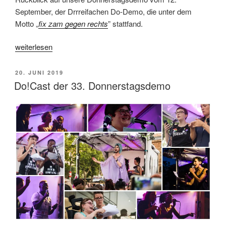
September, der Drrreifachen Do-Demo, die unter dem
Motto „
fix zam gegen rechts
” stattfand.
„Do!Cast
weiterlesen
zur
35.
VERÖFFENTLICHT
20. JUNI 2019
Donnerstagsdemo“
AM
Do!Cast der 33. Donnerstagsdemo