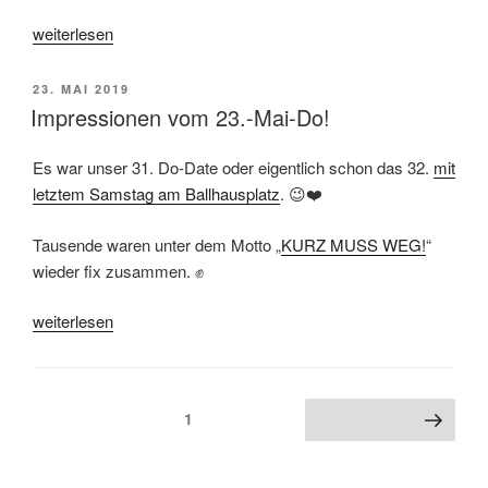
„Do!Cast
weiterlesen
der
31.
VERÖFFENTLICHT
23. MAI 2019
Donnerstagsdemo“
AM
Impressionen vom 23.-Mai-Do!
Es war unser 31. Do-Date oder eigentlich schon das 32.
mit
letztem Samstag am Ballhausplatz
. 😉❤️
Tausende waren unter dem Motto „
KURZ MUSS WEG!
“
wieder fix zusammen. ✊
„Impressionen
weiterlesen
vom
23.-
Mai-
Seitennummerierung
Seite
1
Nächste Seite
Do!“
der
Beiträge