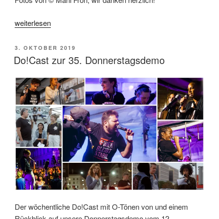
„Impressionen
weiterlesen
vom
Do,
VERÖFFENTLICHT
3. OKTOBER 2019
3.
AM
Do!Cast zur 35. Donnerstagsdemo
Oktober
2024“
Der wöchentliche Do!Cast mit O-Tönen von und einem
Rückblick auf unsere Donnerstagsdemo vom 12.