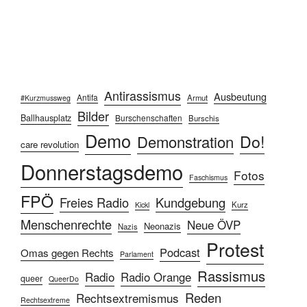
Antirassismus
Ausbeutung
Antifa
Armut
#Kurzmussweg
Bilder
Ballhausplatz
Burschenschaften
Burschis
Demo
Do!
Demonstration
care revolution
Donnerstagsdemo
Fotos
Faschismus
FPÖ
Freies Radio
Kundgebung
Kurz
Kickl
Menschenrechte
Neue ÖVP
Neonazis
Nazis
Protest
Podcast
Omas gegen Rechts
Parlament
Rassismus
Radio
Radio Orange
queer
QueerDo
Reden
Rechtsextremismus
Rechtsextreme