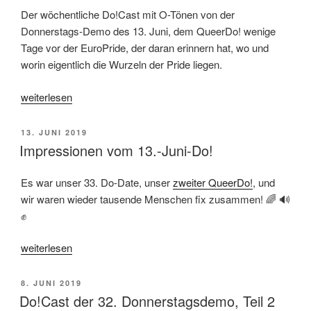
Der wöchentliche Do!Cast mit O-Tönen von der
Donnerstags-Demo des 13. Juni, dem QueerDo! wenige
Tage vor der EuroPride, der daran erinnern hat, wo und
worin eigentlich die Wurzeln der Pride liegen.
„Do!Cast
weiterlesen
der
33.
VERÖFFENTLICHT
13. JUNI 2019
Donnerstagsdemo“
AM
Impressionen vom 13.-Juni-Do!
Es war unser 33. Do-Date, unser
zweiter QueerDo!
, und
wir waren wieder tausende Menschen fix zusammen! 🌈 🔊
✊
„Impressionen
weiterlesen
vom
13.-
VERÖFFENTLICHT
8. JUNI 2019
Juni-
AM
Do!Cast der 32. Donnerstagsdemo, Teil 2