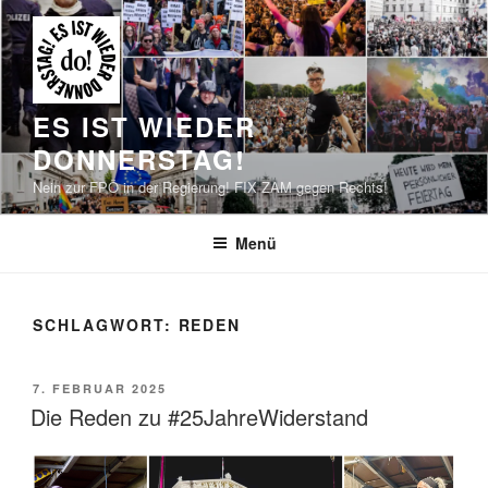
Zum
Inhalt
springen
ES IST WIEDER
DONNERSTAG!
Nein zur FPÖ in der Regierung! FIX ZAM gegen Rechts!
Menü
SCHLAGWORT:
REDEN
VERÖFFENTLICHT
7. FEBRUAR 2025
AM
Die Reden zu #25JahreWiderstand