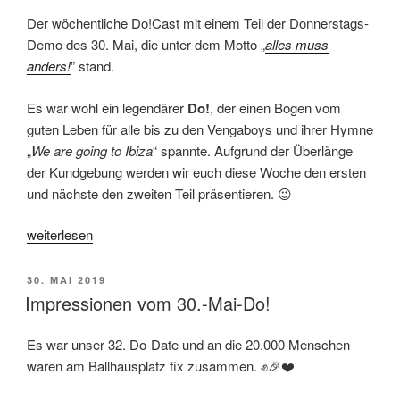
Der wöchentliche Do!Cast mit einem Teil der Donnerstags-
Demo des 30. Mai, die unter dem Motto „
alles muss
anders!
” stand.
Es war wohl ein legendärer
Do!
, der einen Bogen vom
guten Leben für alle bis zu den Vengaboys und ihrer Hymne
„
We are going to Ibiza
“ spannte. Aufgrund der Überlänge
der Kundgebung werden wir euch diese Woche den ersten
und nächste den zweiten Teil präsentieren. 😉
„Do!Cast
weiterlesen
der
32.
VERÖFFENTLICHT
30. MAI 2019
Donnerstagsdemo“
AM
Impressionen vom 30.-Mai-Do!
Es war unser 32. Do-Date und an die 20.000 Menschen
waren am Ballhausplatz fix zusammen. ✊🎉❤️