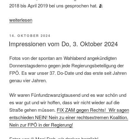
2018 bis April 2019 bei uns gesprochen hat. 🫂
„Die
weiterlesen
Reden
zu
VERÖFFENTLICHT
14. OKTOBER 2024
#25JahreWiderstand“
AM
Impressionen vom Do, 3. Oktober 2024
Fotos von der spontan am Wahlabend angekündigten
Donnerstagsdemo gegen jede Regierungsbeteiligung der
FPÖ. Es war unser 37. Do-Date und das erste seit Jahren
genau vier Jahren.
Wir waren Fünfundzwanzigtausend und es war schön und
es war gut und wir hoffen, dass wir nicht wieder auf die
Straße gehen müssen.
FIX ZAM gegen Rechts! Wir sagen
entschieden NEIN! Nein zu einer rechtsextremen Koalition.
Nein zur FPÖ in der Regierung!
Fotos von © Mani Froh, wir danken herzlich!