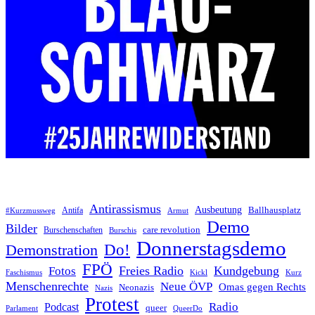
Antirassismus
Ausbeutung
Antifa
Ballhausplatz
Armut
#Kurzmussweg
Demo
Bilder
care revolution
Burschenschaften
Burschis
Donnerstagsdemo
Do!
Demonstration
FPÖ
Freies Radio
Kundgebung
Fotos
Kurz
Faschismus
Kickl
Menschenrechte
Neue ÖVP
Omas gegen Rechts
Neonazis
Nazis
Protest
Podcast
Radio
queer
Parlament
QueerDo