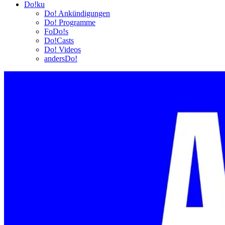
Do!ku
Do! Ankündigungen
Do! Programme
FoDo!s
Do!Casts
Do! Videos
andersDo!