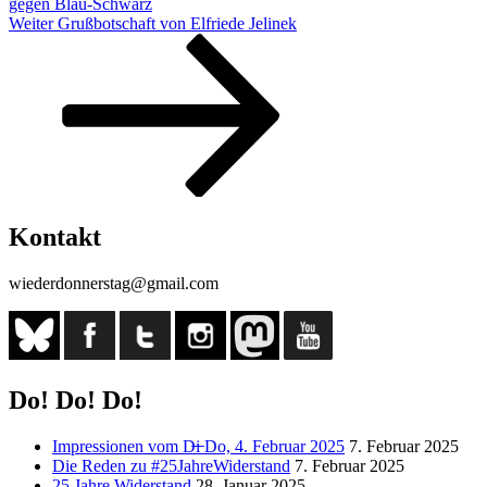
gegen Blau-Schwarz
Nächster
Weiter
Grußbotschaft von Elfriede Jelinek
Beitrag
Kontakt
wiederdonnerstag@gmail.com
Do! Do! Do!
Impressionen vom D̶i̶ Do, 4. Februar 2025
7. Februar 2025
Die Reden zu #25JahreWiderstand
7. Februar 2025
25 Jahre Widerstand
28. Januar 2025