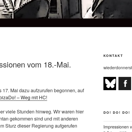
KONTAKT
essionen vom 18.-Mai.
wiederdonners
s 17. Mai dazu aufzurufen begonnen, auf
IbizaDo! – Weg mit HC!
r viele Stunden hinweg. Wir waren hier
DO! DO! DO!
pontan gekommen sind und mit anderen
um Sturz dieser Regierung aufgerufen
Impressionen v