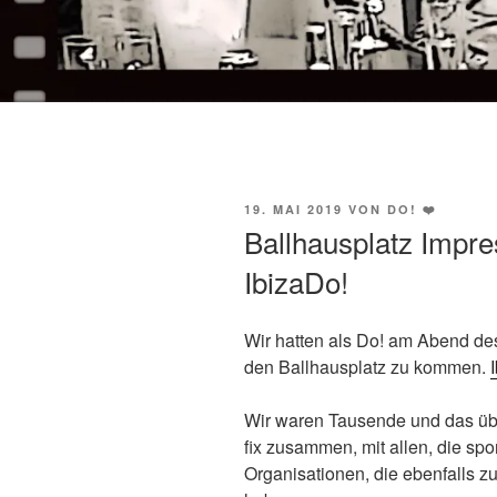
VERÖFFENTLICHT
19. MAI 2019
VON
DO! ❤️
AM
Ballhausplatz Impr
IbizaDo!
Wir hatten als Do! am Abend de
den Ballhausplatz zu kommen.
Wir waren Tausende und das übe
fix zusammen, mit allen, die s
Organisationen, die ebenfalls z