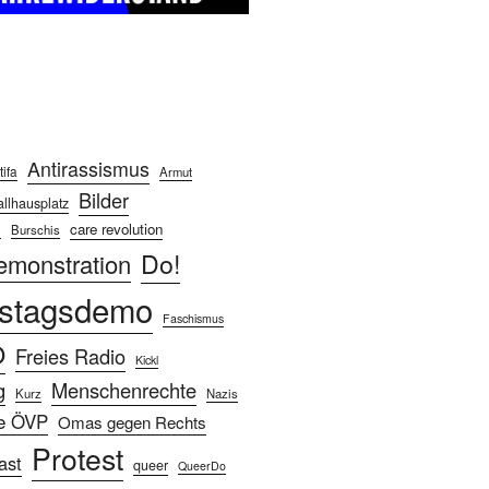
Antirassismus
tifa
Armut
Bilder
llhausplatz
care revolution
n
Burschis
Do!
emonstration
stagsdemo
Faschismus
Ö
Freies Radio
Kickl
g
Menschenrechte
Kurz
Nazis
e ÖVP
Omas gegen Rechts
Protest
ast
queer
QueerDo