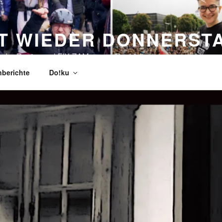
ST WIEDER DONNERST
n der Regierung! FIX ZAM gegen Rechts!
berichte
Do!ku