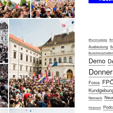
An
#Kurzmussweg
Ausbeutung
Ba
Burschenschafte
Demo
D
Donner
FP
Fotos
Kundgebun
Neu
Neonazis
Podc
Parlament