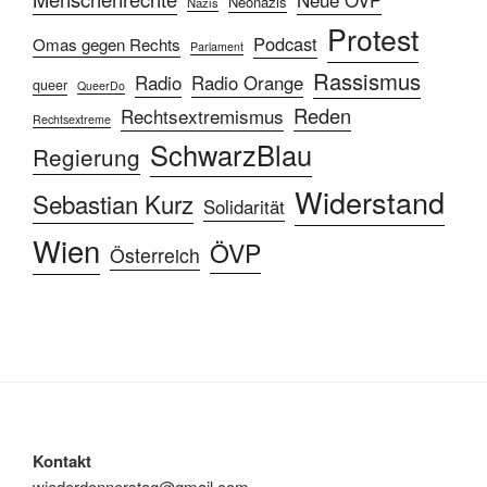
Neonazis
Nazis
Protest
Podcast
Omas gegen Rechts
Parlament
Rassismus
Radio
Radio Orange
queer
QueerDo
Reden
Rechtsextremismus
Rechtsextreme
SchwarzBlau
Regierung
Widerstand
Sebastian Kurz
Solidarität
Wien
ÖVP
Österreich
Kontakt
wiederdonnerstag@gmail.com