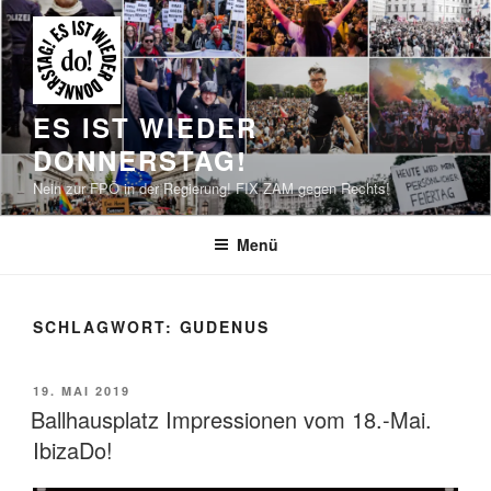
Zum
Inhalt
springen
ES IST WIEDER
DONNERSTAG!
Nein zur FPÖ in der Regierung! FIX ZAM gegen Rechts!
Menü
SCHLAGWORT:
GUDENUS
VERÖFFENTLICHT
19. MAI 2019
AM
Ballhausplatz Impressionen vom 18.-Mai.
IbizaDo!