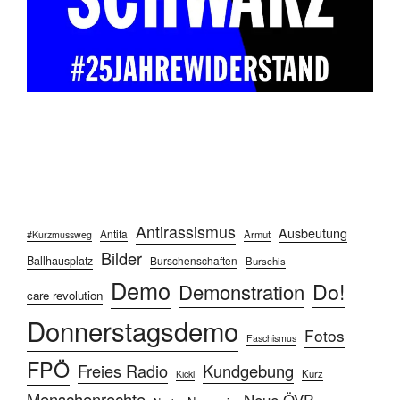
Antirassismus
Ausbeutung
Antifa
Armut
#Kurzmussweg
Bilder
Ballhausplatz
Burschenschaften
Burschis
Demo
Do!
Demonstration
care revolution
Donnerstagsdemo
Fotos
Faschismus
FPÖ
Freies Radio
Kundgebung
Kurz
Kickl
Menschenrechte
Neue ÖVP