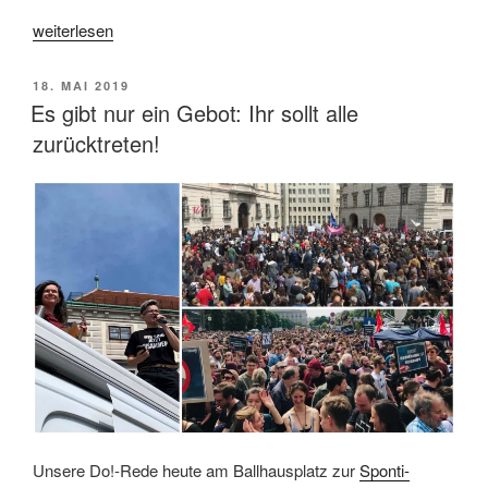
„Ballhausplatz
weiterlesen
Impressionen
vom
VERÖFFENTLICHT
18. MAI 2019
18.-
AM
Es gibt nur ein Gebot: Ihr sollt alle
Mai.
zurücktreten!
IbizaDo!“
Unsere Do!-Rede heute am Ballhausplatz zur
Sponti-