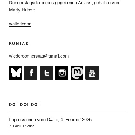
Donnerstagsdemo
aus
gegebenen Anlass
, gehalten von
Marty Huber:
„Es
weiterlesen
gibt
nur
KONTAKT
ein
Gebot:
wiederdonnerstag@gmail.com
Ihr
sollt
alle
zurücktreten!“
DO! DO! DO!
Impressionen vom D̶i̶ Do, 4. Februar 2025
7. Februar 2025