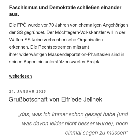
Faschismus und Demokratie schließen einander
aus.
Die FPÖ wurde vor 70 Jahren von ehemaligen Angehörigen
der SS gegründet. Der Möchtegern-Volkskanzler will in der
Waffen-SS keine verbrecherische Organisation
erkennen. Die Rechtsextremen mitsamt
ihrer widerwärtigen Massendeportation-Phantasien sind in
seinen Augen ein unterstützenswertes Projekt.
„25
weiterlesen
Jahre
Widerstand“
VERÖFFENTLICHT
24. JANUAR 2025
AM
Grußbotschaft von Elfriede Jelinek
„
das, was ich immer schon gesagt habe (und
was davon leider nicht besser wurde), noch
einmal sagen zu müssen
“