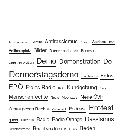
Antirassismus
Ausbeutung
Antifa
Armut
#Kurzmussweg
Bilder
Ballhausplatz
Burschenschaften
Burschis
Demo
Do!
Demonstration
care revolution
Donnerstagsdemo
Fotos
Faschismus
FPÖ
Freies Radio
Kundgebung
Kurz
Kickl
Menschenrechte
Neue ÖVP
Neonazis
Nazis
Protest
Podcast
Omas gegen Rechts
Parlament
Rassismus
Radio
Radio Orange
queer
QueerDo
Reden
Rechtsextremismus
Rechtsextreme