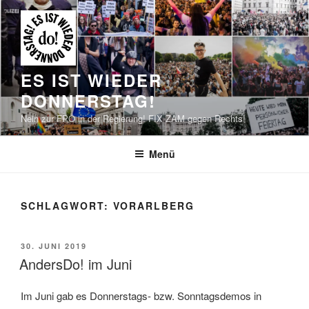
Zum
Inhalt
springen
ES IST WIEDER
DONNERSTAG!
Nein zur FPÖ in der Regierung! FIX ZAM gegen Rechts!
Menü
SCHLAGWORT:
VORARLBERG
VERÖFFENTLICHT
30. JUNI 2019
AM
AndersDo! im Juni
Im Juni gab es Donnerstags- bzw. Sonntagsdemos in