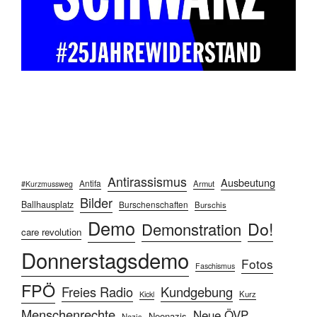
Antirassismus
Ausbeutung
Antifa
Armut
#Kurzmussweg
Bilder
Ballhausplatz
Burschenschaften
Burschis
Demo
Do!
Demonstration
care revolution
Donnerstagsdemo
Fotos
Faschismus
FPÖ
Freies Radio
Kundgebung
Kurz
Kickl
Menschenrechte
Neue ÖVP
Neonazis
Nazis