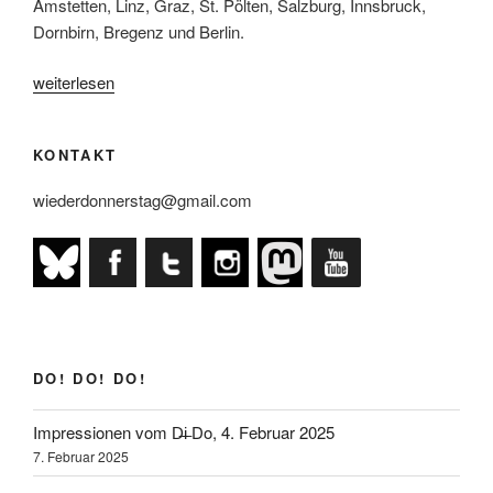
Amstetten, Linz, Graz, St. Pölten, Salzburg, Innsbruck,
Dornbirn, Bregenz und Berlin.
„AndersDo!
weiterlesen
im
Juni“
KONTAKT
wiederdonnerstag@gmail.com
DO! DO! DO!
Impressionen vom D̶i̶ Do, 4. Februar 2025
7. Februar 2025