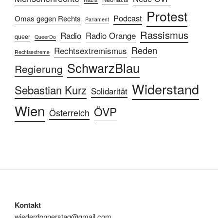
Protest
Podcast
Omas gegen Rechts
Parlament
Rassismus
Radio
Radio Orange
queer
QueerDo
Reden
Rechtsextremismus
Rechtsextreme
SchwarzBlau
Regierung
Widerstand
Sebastian Kurz
Solidarität
Wien
ÖVP
Österreich
Kontakt
wiederdonnerstag@gmail.com