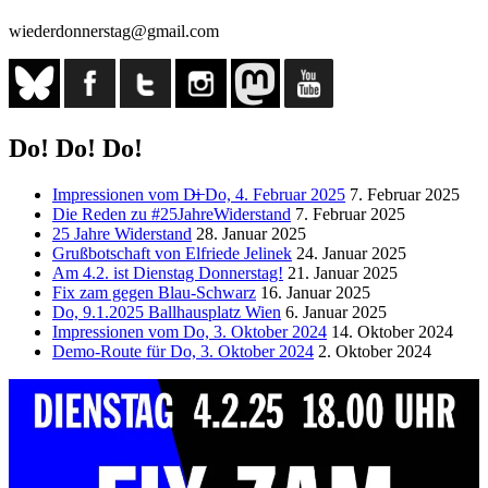
wieder
wiederdonnerstag@gmail.com
Donnerstag!“
Do! Do! Do!
Impressionen vom D̶i̶ Do, 4. Februar 2025
7. Februar 2025
Die Reden zu #25JahreWiderstand
7. Februar 2025
25 Jahre Widerstand
28. Januar 2025
Grußbotschaft von Elfriede Jelinek
24. Januar 2025
Am 4.2. ist Dienstag Donnerstag!
21. Januar 2025
Fix zam gegen Blau-Schwarz
16. Januar 2025
Do, 9.1.2025 Ballhausplatz Wien
6. Januar 2025
Impressionen vom Do, 3. Oktober 2024
14. Oktober 2024
Demo-Route für Do, 3. Oktober 2024
2. Oktober 2024