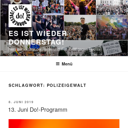
Zum
Inhalt
springen
ES IST WIEDER
DONNERSTAG!
Nein zur FPÖ in der Regierung! FIX ZAM gegen Rechts!
Menü
SCHLAGWORT:
POLIZEIGEWALT
VERÖFFENTLICHT
8. JUNI 2019
AM
13. Juni Do!-Programm