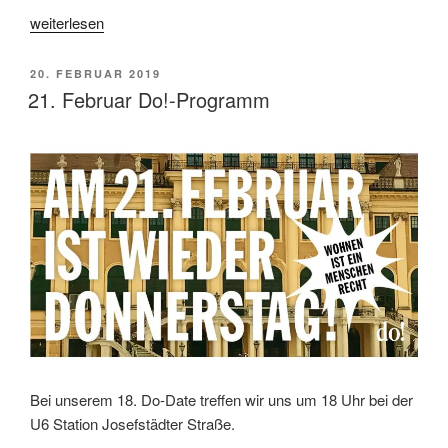
„Am
weiterlesen
2.
Mai
VERÖFFENTLICHT
20. FEBRUAR 2019
ist
AM
21. Februar Do!-Programm
wieder
Donnerstag!“
Bei unserem 18. Do-Date treffen wir uns um 18 Uhr bei der
U6 Station Josefstädter Straße.