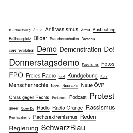
Antirassismus
Ausbeutung
Antifa
Armut
#Kurzmussweg
Bilder
Ballhausplatz
Burschenschaften
Burschis
Demo
Do!
Demonstration
care revolution
Donnerstagsdemo
Fotos
Faschismus
FPÖ
Freies Radio
Kundgebung
Kurz
Kickl
Menschenrechte
Neue ÖVP
Neonazis
Nazis
Protest
Podcast
Omas gegen Rechts
Parlament
Rassismus
Radio
Radio Orange
queer
QueerDo
Reden
Rechtsextremismus
Rechtsextreme
SchwarzBlau
Regierung