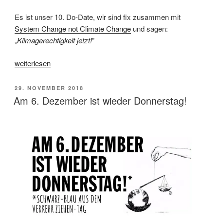
Es ist unser 10. Do-Date, wir sind fix zusammen mit
System Change not Climate Change
und sagen:
„
Klimagerechtigkeit jetzt!
”
„6.
weiterlesen
Dezember
Do!-
VERÖFFENTLICHT
29. NOVEMBER 2018
Programm“
AM
Am 6. Dezember ist wieder Donnerstag!