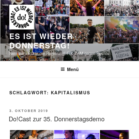
Zum
Inhalt
springen
ES IST WIEDER
DONNERSTAG!
Nein zur FPÖ in der Regierung! FIX ZAM gegen Rechts!
Menü
SCHLAGWORT:
KAPITALISMUS
VERÖFFENTLICHT
3. OKTOBER 2019
AM
Do!Cast zur 35. Donnerstagsdemo