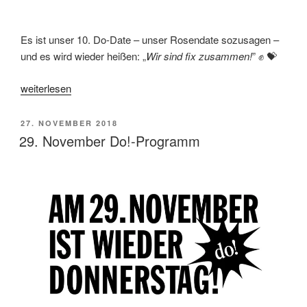
Es ist unser 10. Do-Date – unser Rosendate sozusagen –
und es wird wieder heißen: „
Wir sind fix zusammen!
” ✊ 💝
„Am
weiterlesen
6.
Dezember
VERÖFFENTLICHT
27. NOVEMBER 2018
ist
AM
29. November Do!-Programm
wieder
Donnerstag!“