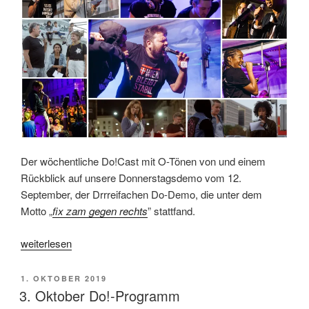
Der wöchentliche Do!Cast mit O-Tönen von und einem
Rückblick auf unsere Donnerstagsdemo vom 12.
September, der Drrreifachen Do-Demo, die unter dem
Motto „
fix zam gegen rechts
” stattfand.
„Do!Cast
weiterlesen
zur
35.
VERÖFFENTLICHT
1. OKTOBER 2019
Donnerstagsdemo“
AM
3. Oktober Do!-Programm