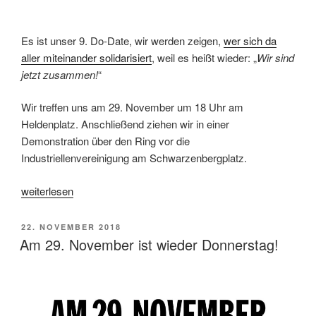
Es ist unser 9. Do-Date, wir werden zeigen,
wer sich da
aller miteinander solidarisiert
, weil es heißt wieder: „
Wir sind
jetzt zusammen!
“
Wir treffen uns am 29. November um 18 Uhr am
Heldenplatz. Anschließend ziehen wir in einer
Demonstration über den Ring vor die
Industriellenvereinigung am Schwarzenbergplatz.
„29.
weiterlesen
November
Do!-
VERÖFFENTLICHT
22. NOVEMBER 2018
Programm“
AM
Am 29. November ist wieder Donnerstag!