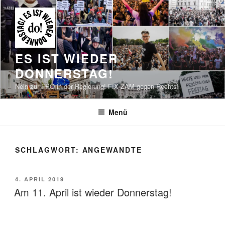
Zum
Inhalt
springen
ES IST WIEDER
DONNERSTAG!
Nein zur FPÖ in der Regierung! FIX ZAM gegen Rechts!
Menü
SCHLAGWORT:
ANGEWANDTE
VERÖFFENTLICHT
4. APRIL 2019
AM
Am 11. April ist wieder Donnerstag!