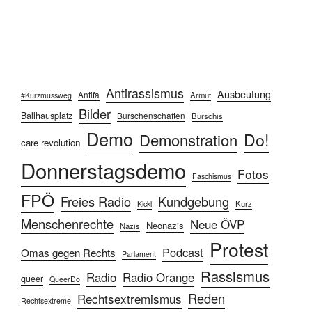
Antirassismus
Ausbeutung
Antifa
Armut
#Kurzmussweg
Bilder
Ballhausplatz
Burschenschaften
Burschis
Demo
Do!
Demonstration
care revolution
Donnerstagsdemo
Fotos
Faschismus
FPÖ
Freies Radio
Kundgebung
Kurz
Kickl
Menschenrechte
Neue ÖVP
Neonazis
Nazis
Protest
Podcast
Omas gegen Rechts
Parlament
Rassismus
Radio
Radio Orange
queer
QueerDo
Reden
Rechtsextremismus
Rechtsextreme