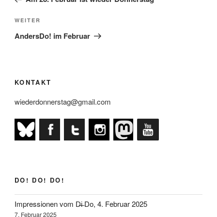
Nächster
WEITER
Beitrag
AndersDo! im Februar
KONTAKT
wiederdonnerstag@gmail.com
DO! DO! DO!
Impressionen vom D̶i̶ Do, 4. Februar 2025
7. Februar 2025