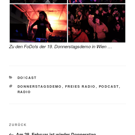
Zu den FoDo!s der 19. Donnerstagsdemo in Wien …
KATEGORIEN
DO!CAST
SCHLAGWÖRTER
DONNERSTAGSDEMO
,
FREIES RADIO
,
PODCAST
,
RADIO
Beitragsnavigation
Vorheriger
ZURÜCK
Beitrag
Am 28. Februar ist wieder Donnerstag