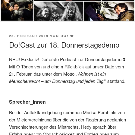
VERÖFFENTLICHT
23. FEBRUAR 2019
VON
DO! ❤️
AM
Do!Cast zur 18. Donnerstagsdemo
NEU! Exklusiv! Der erste Podcast zur Donnerstagsdemo ❣️
Mit O-Tönen von und einem Rückblick auf unser Date vom
21. Februar, das unter dem Motto „
Wohnen ist ein
Menschenrecht – am Donnerstag und jeden Tag!
” stattfand.
Sprecher_innen
Bei der Auftaktkundgebung sprachen Marisa Perchtold von
der Mietervereinigung über die von der Regierung geplanten
Verschlechterungen des Mietrechts. Hedy sprach über
Erfahrungen von Obdachlosigkeit und Forderungen zum