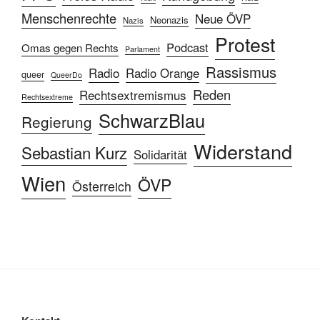
Menschenrechte
Neue ÖVP
Neonazis
Nazis
Protest
Podcast
Omas gegen Rechts
Parlament
Rassismus
Radio
Radio Orange
queer
QueerDo
Reden
Rechtsextremismus
Rechtsextreme
SchwarzBlau
Regierung
Widerstand
Sebastian Kurz
Solidarität
Wien
ÖVP
Österreich