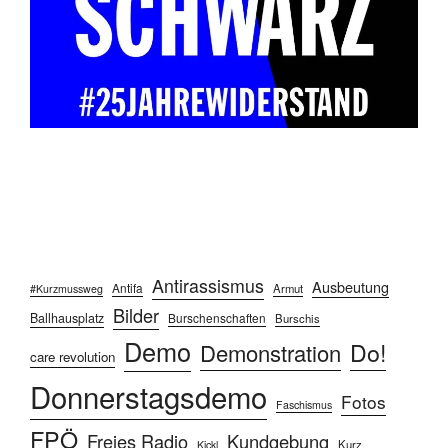
Antirassismus
Ausbeutung
Antifa
Armut
#Kurzmussweg
Bilder
Ballhausplatz
Burschenschaften
Burschis
Demo
Do!
Demonstration
care revolution
Donnerstagsdemo
Fotos
Faschismus
FPÖ
Freies Radio
Kundgebung
Kurz
Kickl