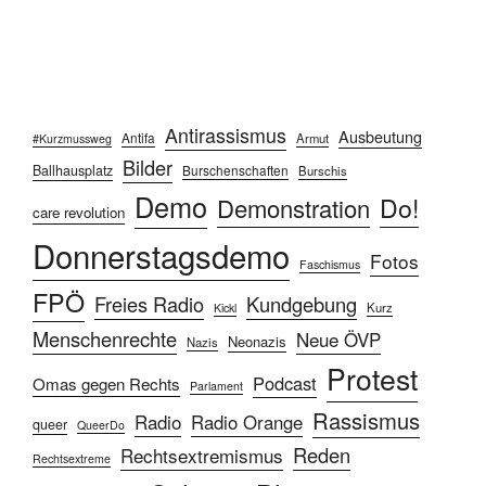
Antirassismus
Ausbeutung
Antifa
Armut
#Kurzmussweg
Bilder
Ballhausplatz
Burschenschaften
Burschis
Demo
Do!
Demonstration
care revolution
Donnerstagsdemo
Fotos
Faschismus
FPÖ
Freies Radio
Kundgebung
Kurz
Kickl
Menschenrechte
Neue ÖVP
Neonazis
Nazis
Protest
Podcast
Omas gegen Rechts
Parlament
Rassismus
Radio
Radio Orange
queer
QueerDo
Reden
Rechtsextremismus
Rechtsextreme