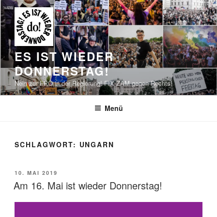
Zum
Inhalt
springen
ES IST WIEDER
DONNERSTAG!
Nein zur FPÖ in der Regierung! FIX ZAM gegen Rechts!
Menü
SCHLAGWORT:
UNGARN
VERÖFFENTLICHT
10. MAI 2019
AM
Am 16. Mai ist wieder Donnerstag!