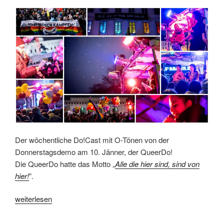
Donnerstag!“
Der wöchentliche Do!Cast mit O-Tönen von der
Donnerstagsdemo am 10. Jänner, der QueerDo!
Die QueerDo hatte das Motto „
Alle die hier sind, sind von
hier!
”.
„Do!Cast
weiterlesen
der
12.