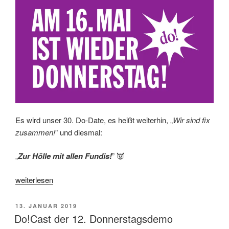
Es wird unser 30. Do-Date, es heißt weiterhin, „
Wir sind fix
zusammen!
” und diesmal:
„
Zur Hölle mit allen Fundis!
” 👿
„Am
weiterlesen
16.
Mai
VERÖFFENTLICHT
13. JANUAR 2019
ist
AM
Do!Cast der 12. Donnerstagsdemo
wieder