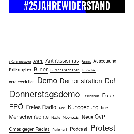
Antirassismus
Ausbeutung
Antifa
Armut
#Kurzmussweg
Bilder
Ballhausplatz
Burschenschaften
Burschis
Demo
Do!
Demonstration
care revolution
Donnerstagsdemo
Fotos
Faschismus
FPÖ
Freies Radio
Kundgebung
Kurz
Kickl
Menschenrechte
Neue ÖVP
Neonazis
Nazis
Protest
Podcast
Omas gegen Rechts
Parlament