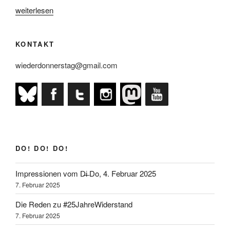
„Grußbotschaft
weiterlesen
von
Elfriede
KONTAKT
Jelinek“
wiederdonnerstag@gmail.com
DO! DO! DO!
Impressionen vom D̶i̶ Do, 4. Februar 2025
7. Februar 2025
Die Reden zu #25JahreWiderstand
7. Februar 2025