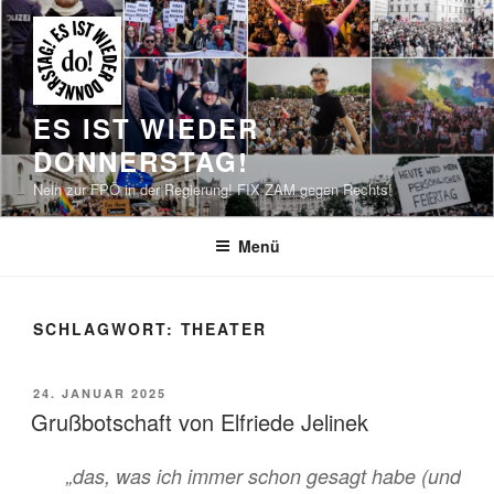
Zum
Inhalt
springen
ES IST WIEDER
DONNERSTAG!
Nein zur FPÖ in der Regierung! FIX ZAM gegen Rechts!
Menü
SCHLAGWORT:
THEATER
VERÖFFENTLICHT
24. JANUAR 2025
AM
Grußbotschaft von Elfriede Jelinek
„
das, was ich immer schon gesagt habe (und