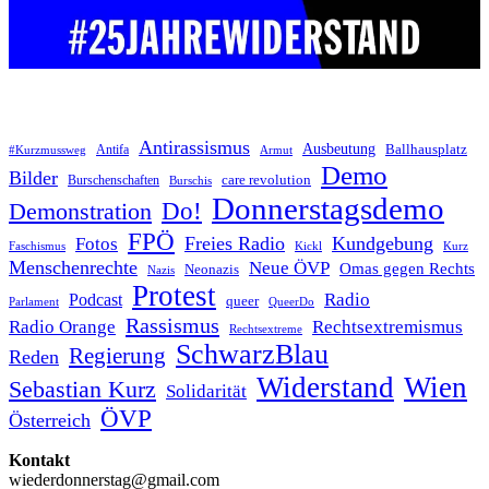
Antirassismus
Ausbeutung
Antifa
Ballhausplatz
Armut
#Kurzmussweg
Demo
Bilder
care revolution
Burschenschaften
Burschis
Donnerstagsdemo
Do!
Demonstration
FPÖ
Freies Radio
Kundgebung
Fotos
Kurz
Faschismus
Kickl
Menschenrechte
Neue ÖVP
Omas gegen Rechts
Neonazis
Nazis
Protest
Podcast
Radio
queer
Parlament
QueerDo
Rassismus
Radio Orange
Rechtsextremismus
Rechtsextreme
SchwarzBlau
Regierung
Reden
Widerstand
Wien
Sebastian Kurz
Solidarität
ÖVP
Österreich
Kontakt
wiederdonnerstag@gmail.com