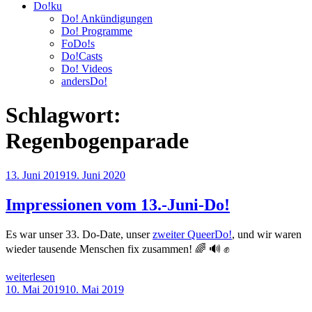
Do!ku
Do! Ankündigungen
Do! Programme
FoDo!s
Do!Casts
Do! Videos
andersDo!
Schlagwort:
Regenbogenparade
Veröffentlicht
13. Juni 2019
19. Juni 2020
am
Impressionen vom 13.-Juni-Do!
Es war unser 33. Do-Date, unser
zweiter QueerDo!
, und wir waren
wieder tausende Menschen fix zusammen! 🌈 🔊 ✊
„Impressionen
weiterlesen
vom
Veröffentlicht
10. Mai 2019
10. Mai 2019
13.-
am