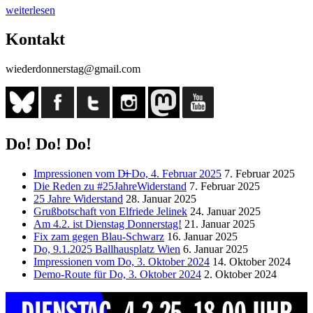
„Am
weiterlesen
16.
Mai
Kontakt
ist
wieder
wiederdonnerstag@gmail.com
Donnerstag!“
Do! Do! Do!
Impressionen vom D̶i̶ Do, 4. Februar 2025
7. Februar 2025
Die Reden zu #25JahreWiderstand
7. Februar 2025
25 Jahre Widerstand
28. Januar 2025
Grußbotschaft von Elfriede Jelinek
24. Januar 2025
Am 4.2. ist Dienstag Donnerstag!
21. Januar 2025
Fix zam gegen Blau-Schwarz
16. Januar 2025
Do, 9.1.2025 Ballhausplatz Wien
6. Januar 2025
Impressionen vom Do, 3. Oktober 2024
14. Oktober 2024
Demo-Route für Do, 3. Oktober 2024
2. Oktober 2024