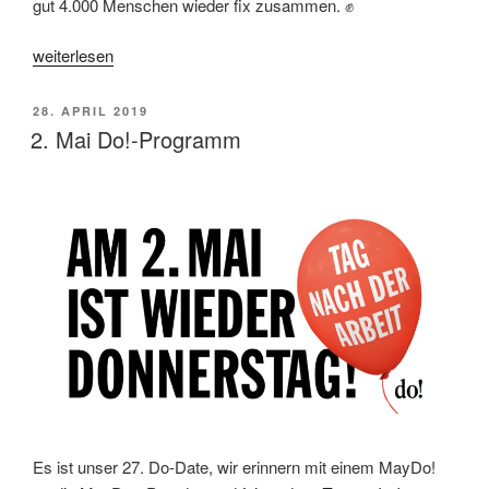
gut 4.000 Menschen wieder fix zusammen. ✊
„Impressionen
weiterlesen
von
der
VERÖFFENTLICHT
28. APRIL 2019
2.-
AM
2. Mai Do!-Programm
MayDo!“
Es ist unser 27. Do-Date, wir erinnern mit einem MayDo!