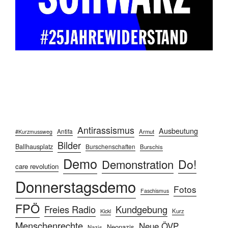
Antirassismus
Ausbeutung
Antifa
Armut
#Kurzmussweg
Bilder
Ballhausplatz
Burschenschaften
Burschis
Demo
Do!
Demonstration
care revolution
Donnerstagsdemo
Fotos
Faschismus
FPÖ
Freies Radio
Kundgebung
Kurz
Kickl
Menschenrechte
Neue ÖVP
Neonazis
Nazis