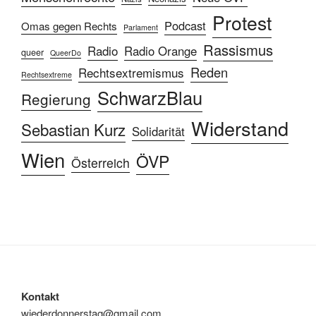
Protest
Podcast
Omas gegen Rechts
Parlament
Rassismus
Radio
Radio Orange
queer
QueerDo
Reden
Rechtsextremismus
Rechtsextreme
SchwarzBlau
Regierung
Widerstand
Sebastian Kurz
Solidarität
Wien
ÖVP
Österreich
Kontakt
wiederdonnerstag@gmail.com