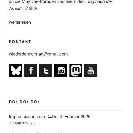
an die MayDay-Paraden und feiern den „
Tag nach der
Arbeit
”. 🎈🎡⛱
„2.
weiterlesen
Mai
Do!-
KONTAKT
Programm“
wiederdonnerstag@gmail.com
DO! DO! DO!
Impressionen vom D̶i̶ Do, 4. Februar 2025
7. Februar 2025