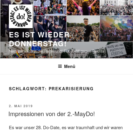
Zum
Inhalt
springen
ES IST WIEDER
DONNERSTAG!
Nein zur FPÖ in der Regierung! FIX ZAM gegen Rechts!
Menü
SCHLAGWORT:
PREKARISIERUNG
VERÖFFENTLICHT
2. MAI 2019
AM
Impressionen von der 2.-MayDo!
Es war unser 28. Do-Date, es war traumhaft und wir waren