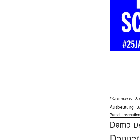
An
#Kurzmussweg
Ausbeutung
Ba
Burschenschafte
Demo
D
Donner