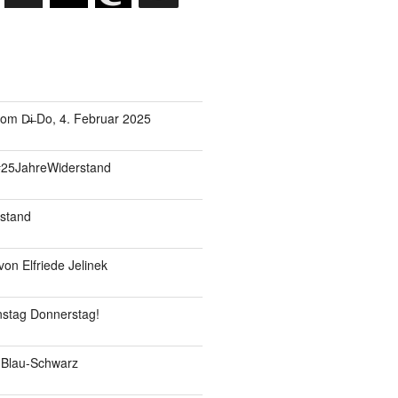
om D̶i̶ Do, 4. Februar 2025
#25JahreWiderstand
stand
on Elfriede Jelinek
enstag Donnerstag!
 Blau-Schwarz