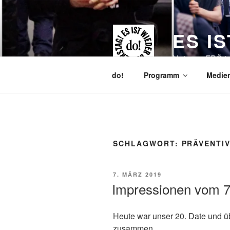
Zum
Inhalt
springen
ES I
Nein zur FPÖ i
do!
Programm
Medien
SCHLAGWORT:
PRÄVENTI
VERÖFFENTLICHT
7. MÄRZ 2019
AM
Impressionen vom 7
Heute war unser 20. Date und ü
zusammen.