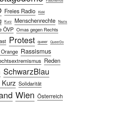
Faschismus
Ö
Freies Radio
Kickl
g
Menschenrechte
Kurz
Nazis
e ÖVP
Omas gegen Rechts
Protest
ast
queer
QueerDo
Rassismus
 Orange
Reden
echtsextremismus
SchwarzBlau
g
 Kurz
Solidarität
Wien
and
Österreich