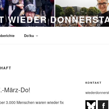
ST WIEDER DONNERST
n der Regierung! FIX ZAM gegen Rechts!
berichte
Do!ku
VHAFT
KONTAKT
.-März-Do!
wiederdonners
ber 3.000 Menschen waren wieder fix