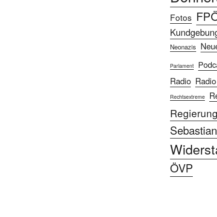
FP
Fotos
Kundgebun
Neu
Neonazis
Podc
Parlament
Radio
Radio
R
Rechtsextreme
Regierun
Sebastian
Widerst
ÖVP