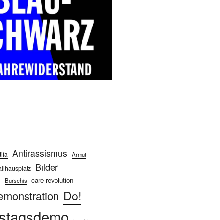
Antirassismus
tifa
Armut
Bilder
llhausplatz
care revolution
n
Burschis
Do!
emonstration
stagsdemo