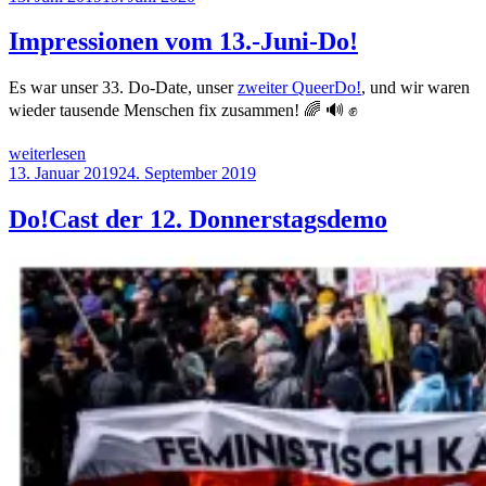
12.-
am
September-
Impressionen vom 13.-Juni-Do!
Do!“
Es war unser 33. Do-Date, unser
zweiter QueerDo!
, und wir waren
wieder tausende Menschen fix zusammen! 🌈 🔊 ✊
„Impressionen
weiterlesen
vom
Veröffentlicht
13. Januar 2019
24. September 2019
13.-
am
Juni-
Do!Cast der 12. Donnerstagsdemo
Do!“