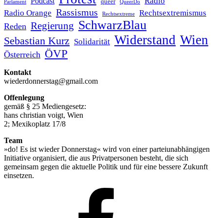
Podcast
Radio
queer
Parlament
QueerDo
Rassismus
Radio Orange
Rechtsextremismus
Rechtsextreme
SchwarzBlau
Regierung
Reden
Widerstand
Wien
Sebastian Kurz
Solidarität
ÖVP
Österreich
Kontakt
wiederdonnerstag@gmail.com
Offenlegung
gemäß § 25 Mediengesetz:
hans christian voigt, Wien
2; Mexikoplatz 17/8
Team
»do! Es ist wieder Donnerstag« wird von einer parteiunabhängigen
Initiative organisiert, die aus Privatpersonen besteht, die sich
gemeinsam gegen die aktuelle Politik und für eine bessere Zukunft
einsetzen.
Facebook