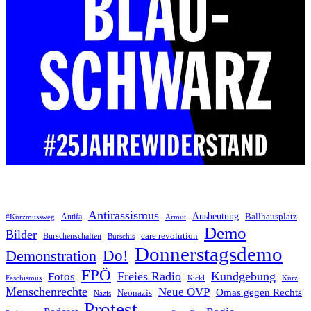
Antirassismus
Ausbeutung
Antifa
Ballhausplatz
Armut
#Kurzmussweg
Demo
Bilder
care revolution
Burschenschaften
Burschis
Donnerstagsdemo
Do!
Demonstration
FPÖ
Freies Radio
Kundgebung
Fotos
Kurz
Faschismus
Kickl
Menschenrechte
Neue ÖVP
Omas gegen Rechts
Neonazis
Nazis
Protest