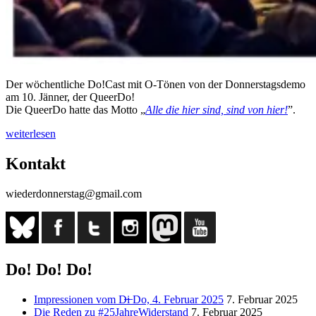
Der wöchentliche Do!Cast mit O-Tönen von der Donnerstagsdemo
am 10. Jänner, der QueerDo!
Die QueerDo hatte das Motto „
Alle die hier sind, sind von hier!
”.
„Do!Cast
weiterlesen
der
12.
Kontakt
Donnerstagsdemo“
wiederdonnerstag@gmail.com
Do! Do! Do!
Impressionen vom D̶i̶ Do, 4. Februar 2025
7. Februar 2025
Die Reden zu #25JahreWiderstand
7. Februar 2025