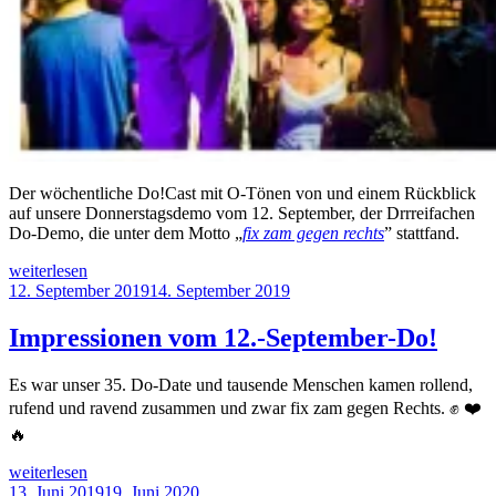
Der wöchentliche Do!Cast mit O-Tönen von und einem Rückblick
auf unsere Donnerstagsdemo vom 12. September, der Drrreifachen
Do-Demo, die unter dem Motto „
fix zam gegen rechts
” stattfand.
„Do!Cast
weiterlesen
zur
Veröffentlicht
12. September 2019
14. September 2019
35.
am
Donnerstagsdemo“
Impressionen vom 12.-September-Do!
Es war unser 35. Do-Date und tausende Menschen kamen rollend,
rufend und ravend zusammen und zwar fix zam gegen Rechts. ✊ ❤️
🔥
„Impressionen
weiterlesen
vom
Veröffentlicht
13. Juni 2019
19. Juni 2020