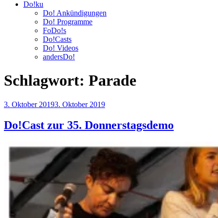
Do!ku
Do! Ankündigungen
Do! Programme
FoDo!s
Do!Casts
Do! Videos
andersDo!
Schlagwort:
Parade
Veröffentlicht
3. Oktober 2019
3. Oktober 2019
am
Do!Cast zur 35. Donnerstagsdemo