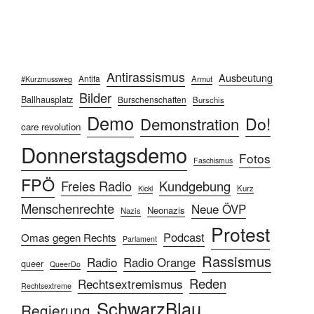
Antirassismus
Ausbeutung
Antifa
Armut
#Kurzmussweg
Bilder
Ballhausplatz
Burschenschaften
Burschis
Demo
Do!
Demonstration
care revolution
Donnerstagsdemo
Fotos
Faschismus
FPÖ
Freies Radio
Kundgebung
Kurz
Kickl
Menschenrechte
Neue ÖVP
Neonazis
Nazis
Protest
Podcast
Omas gegen Rechts
Parlament
Rassismus
Radio
Radio Orange
queer
QueerDo
Reden
Rechtsextremismus
Rechtsextreme
SchwarzBlau
Regierung