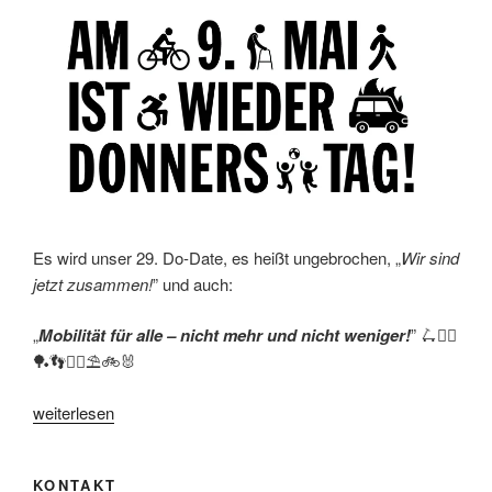
Es wird unser 29. Do-Date, es heißt ungebrochen, „
Wir sind
jetzt zusammen!
” und auch:
„
Mobilität für alle – nicht mehr und nicht weniger!
” 🛴🤹‍♂️
🏓👣🚶‍♀️⛱🚲🐰
„Am
weiterlesen
9.
Mai
KONTAKT
ist