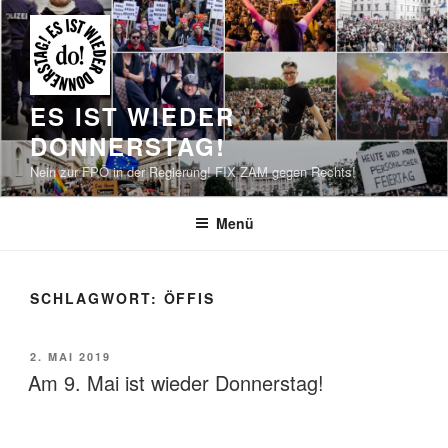
Zum
Inhalt
springen
ES IST WIEDER
DONNERSTAG!
Nein zur FPÖ in der Regierung! FIX ZAM gegen Rechts!
Menü
SCHLAGWORT:
ÖFFIS
VERÖFFENTLICHT
2. MAI 2019
AM
Am 9. Mai ist wieder Donnerstag!