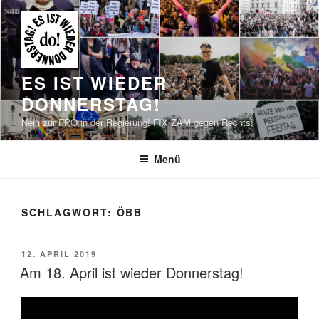
Zum
Inhalt
springen
ES IST WIEDER
DONNERSTAG!
Nein zur FPÖ in der Regierung! FIX ZAM gegen Rechts!
Menü
SCHLAGWORT:
ÖBB
VERÖFFENTLICHT
12. APRIL 2019
AM
Am 18. April ist wieder Donnerstag!