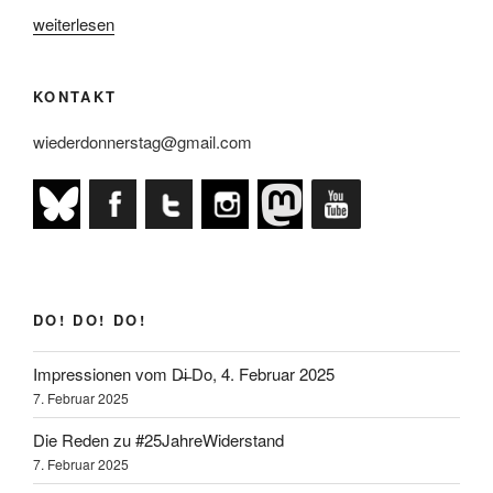
„Am
weiterlesen
18.
April
KONTAKT
ist
wieder
wiederdonnerstag@gmail.com
Donnerstag!“
DO! DO! DO!
Impressionen vom D̶i̶ Do, 4. Februar 2025
7. Februar 2025
Die Reden zu #25JahreWiderstand
7. Februar 2025