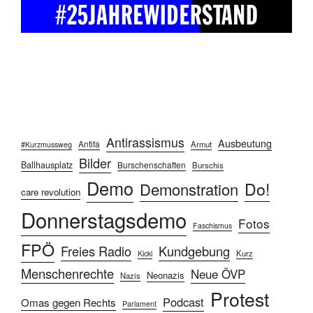
Antirassismus
Ausbeutung
Antifa
Armut
#Kurzmussweg
Bilder
Ballhausplatz
Burschenschaften
Burschis
Demo
Do!
Demonstration
care revolution
Donnerstagsdemo
Fotos
Faschismus
FPÖ
Freies Radio
Kundgebung
Kurz
Kickl
Menschenrechte
Neue ÖVP
Neonazis
Nazis
Protest
Podcast
Omas gegen Rechts
Parlament