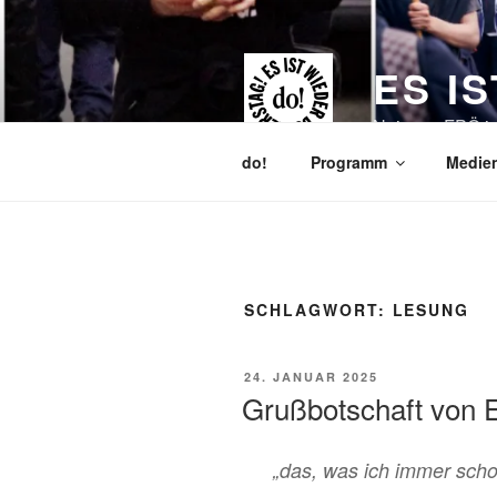
Zum
Inhalt
springen
ES I
Nein zur FPÖ i
do!
Programm
Medien
SCHLAGWORT:
LESUNG
VERÖFFENTLICHT
24. JANUAR 2025
AM
Grußbotschaft von E
„
das, was ich immer scho