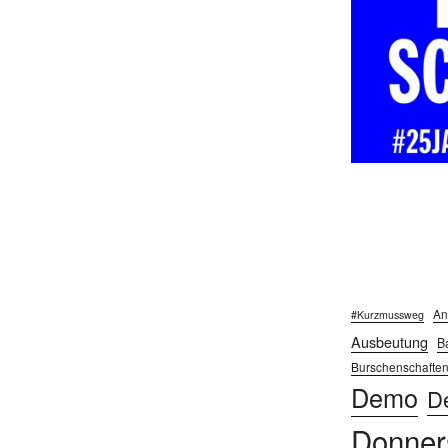
An
#Kurzmussweg
Ausbeutung
Ba
Burschenschafte
Demo
D
Donner