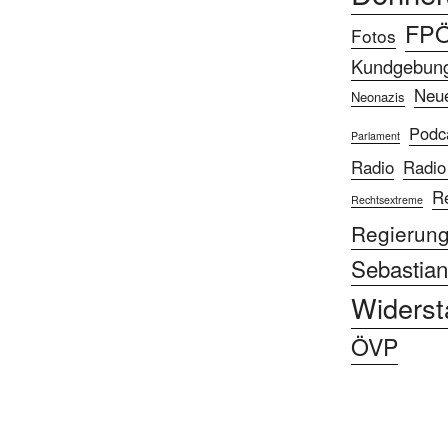
FP
Fotos
Kundgebun
Neu
Neonazis
Podc
Parlament
Radio
Radio
R
Rechtsextreme
Regierun
Sebastian
Widerst
ÖVP