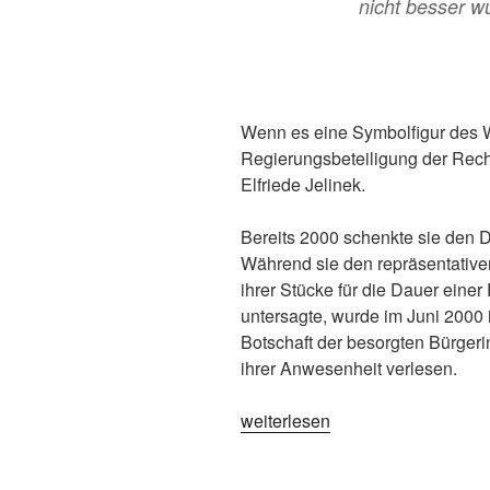
nicht besser w
Wenn es eine Symbolfigur des 
Regierungsbeteiligung der Recht
Elfriede Jelinek.
Bereits 2000 schenkte sie den 
Während sie den repräsentative
ihrer Stücke für die Dauer eine
untersagte, wurde im Juni 2000
Botschaft der besorgten Bürgeri
ihrer Anwesenheit verlesen.
„Grußbotschaft
weiterlesen
von
Elfriede