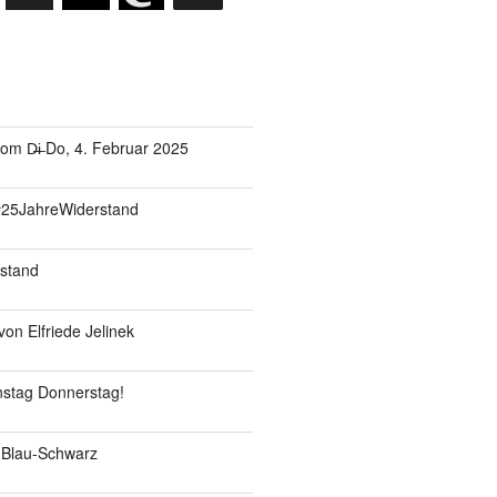
om D̶i̶ Do, 4. Februar 2025
#25JahreWiderstand
stand
on Elfriede Jelinek
enstag Donnerstag!
 Blau-Schwarz