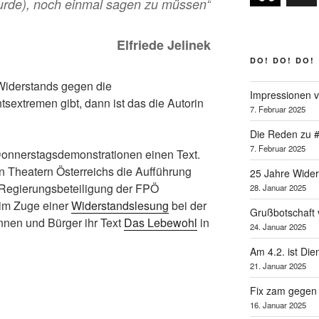
urde), noch einmal sagen zu müssen
“
Elfriede Jelinek
DO! DO! DO!
Widerstands gegen die
Impressionen v
sextremen gibt, dann ist das die Autorin
7. Februar 2025
Die Reden zu 
7. Februar 2025
Donnerstagsdemonstrationen einen Text.
n Theatern Österreichs die Aufführung
25 Jahre Wider
r Regierungsbeteiligung der FPÖ
28. Januar 2025
 im Zuge einer
Widerstandslesung
bei der
Grußbotschaft v
nnen und Bürger ihr Text
Das Lebewohl
in
24. Januar 2025
Am 4.2. ist Di
21. Januar 2025
Fix zam gegen
16. Januar 2025