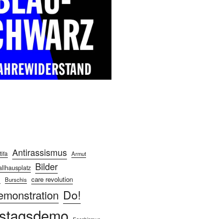
Antirassismus
tifa
Armut
Bilder
llhausplatz
care revolution
n
Burschis
Do!
emonstration
stagsdemo