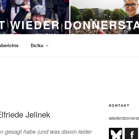
ST WIEDER DONNERST
n der Regierung! FIX ZAM gegen Rechts!
berichte
Do!ku
KONTAKT
lfriede Jelinek
wiederdonners
n gesagt habe (und was davon leider