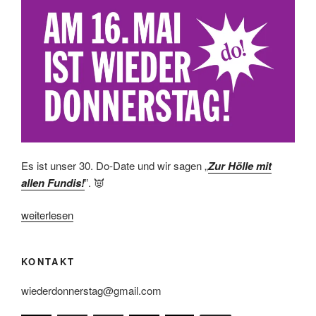
Es ist unser 30. Do-Date und wir sagen „
Zur Hölle mit
allen Fundis!
”. 👿
„16.
weiterlesen
Mai
Do!-
KONTAKT
Programm“
wiederdonnerstag@gmail.com