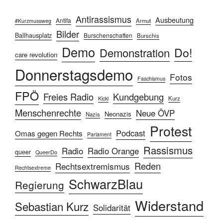
Antirassismus
Ausbeutung
Antifa
Armut
#Kurzmussweg
Bilder
Ballhausplatz
Burschenschaften
Burschis
Demo
Do!
Demonstration
care revolution
Donnerstagsdemo
Fotos
Faschismus
FPÖ
Freies Radio
Kundgebung
Kurz
Kickl
Menschenrechte
Neue ÖVP
Neonazis
Nazis
Protest
Podcast
Omas gegen Rechts
Parlament
Rassismus
Radio
Radio Orange
queer
QueerDo
Reden
Rechtsextremismus
Rechtsextreme
SchwarzBlau
Regierung
Widerstand
Sebastian Kurz
Solidarität