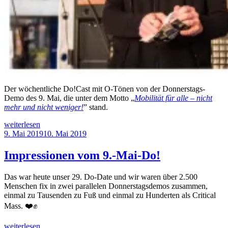
Der wöchentliche Do!Cast mit O-Tönen von der Donnerstags-
Demo des 9. Mai, die unter dem Motto „
Mobilität für alle – nicht
mehr und nicht weniger!
” stand.
„Do!Cast
weiterlesen
der
Veröffentlicht
9. Mai 2019
10. Mai 2019
29.
am
Donnerstagsdemo“
Impressionen vom 9.-Mai-Do!
Das war heute unser 29. Do-Date und wir waren über 2.500
Menschen fix in zwei parallelen Donnerstagsdemos zusammen,
einmal zu Tausenden zu Fuß und einmal zu Hunderten als Critical
Mass. ❤️✊
„Impressionen
weiterlesen