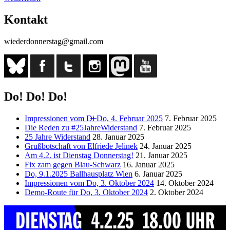
vom
9.-
Kontakt
Mai-
Do!“
wiederdonnerstag@gmail.com
Do! Do! Do!
Impressionen vom D̶i̶ Do, 4. Februar 2025
7. Februar 2025
Die Reden zu #25JahreWiderstand
7. Februar 2025
25 Jahre Widerstand
28. Januar 2025
Grußbotschaft von Elfriede Jelinek
24. Januar 2025
Am 4.2. ist Dienstag Donnerstag!
21. Januar 2025
Fix zam gegen Blau-Schwarz
16. Januar 2025
Do, 9.1.2025 Ballhausplatz Wien
6. Januar 2025
Impressionen vom Do, 3. Oktober 2024
14. Oktober 2024
Demo-Route für Do, 3. Oktober 2024
2. Oktober 2024