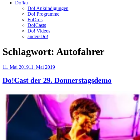
Do!ku
Do! Ankündigungen
Do! Programme
FoDo!s
Do!Casts
Do! Videos
andersDo!
Schlagwort:
Autofahrer
Veröffentlicht
11. Mai 2019
11. Mai 2019
am
Do!Cast der 29. Donnerstagsdemo