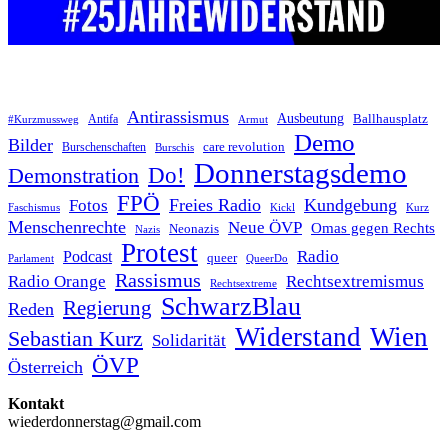
Antirassismus
Ausbeutung
Antifa
Ballhausplatz
Armut
#Kurzmussweg
Demo
Bilder
care revolution
Burschenschaften
Burschis
Donnerstagsdemo
Do!
Demonstration
FPÖ
Freies Radio
Kundgebung
Fotos
Kurz
Faschismus
Kickl
Menschenrechte
Neue ÖVP
Omas gegen Rechts
Neonazis
Nazis
Protest
Podcast
Radio
queer
Parlament
QueerDo
Rassismus
Radio Orange
Rechtsextremismus
Rechtsextreme
SchwarzBlau
Regierung
Reden
Widerstand
Wien
Sebastian Kurz
Solidarität
ÖVP
Österreich
Kontakt
wiederdonnerstag@gmail.com